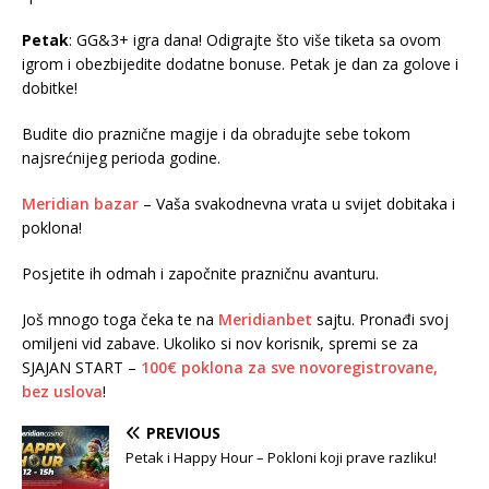
Petak
: GG&3+ igra dana! Odigrajte što više tiketa sa ovom
igrom i obezbijedite dodatne bonuse. Petak je dan za golove i
dobitke!
Budite dio praznične magije i da obradujte sebe tokom
najsrećnijeg perioda godine.
Meridian bazar
– Vaša svakodnevna vrata u svijet dobitaka i
poklona!
Posjetite ih odmah i započnite prazničnu avanturu.
Još mnogo toga čeka te na
Meridianbet
sajtu. Pronađi svoj
omiljeni vid zabave. Ukoliko si nov korisnik, spremi se za
SJAJAN START –
100€ poklona za sve novoregistrovane,
bez uslova
!
PREVIOUS
Petak i Happy Hour – Pokloni koji prave razliku!