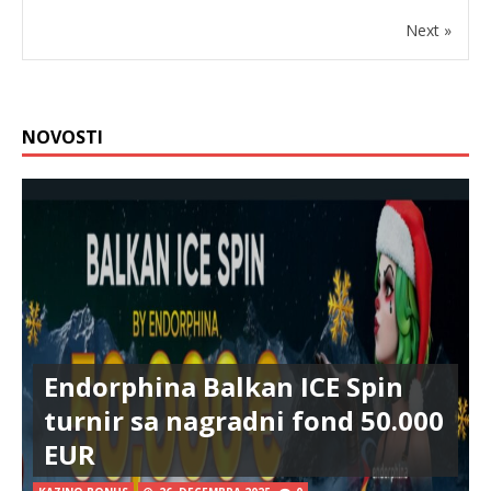
Next »
NOVOSTI
Endorphina Balkan ICE Spin
turnir sa nagradni fond 50.000
EUR