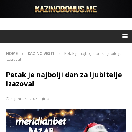
HOME
KAZINO VESTI
Petak je najbolji dan za ljubitelje
izazova!
Petak je najbolji dan za ljubitelje
izazova!
3. Januara 2025
0