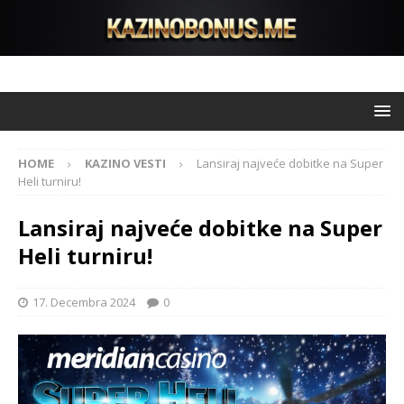
HOME
KAZINO VESTI
Lansiraj najveće dobitke na Super
Heli turniru!
Lansiraj najveće dobitke na Super
Heli turniru!
17. Decembra 2024
0