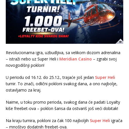
Revolucionarna igra, uzbudljiva, sa velikom dozom adrenalina
– istraži nebo uz Super Heli i
Meridian Casino
– zgrabi svoj
novogodišnji poklon!
U periodu od 16.12. do 25.12., trajaće još jedan
Super Heli
turnir. To znači, odlični pokloni svakog dana, a ono najbolje,
ostavljamo za kraj.
Naime, u toku promo perioda, svakog dana će padati Loyalty
kiše freebet-ova – poklon šansa da ostvariš još veći dobitak!
Na kraju turnira, pokloni za čak 100 najboljih
Super Heli
igrača
– mnoštvo dodatnih freebet-ova.