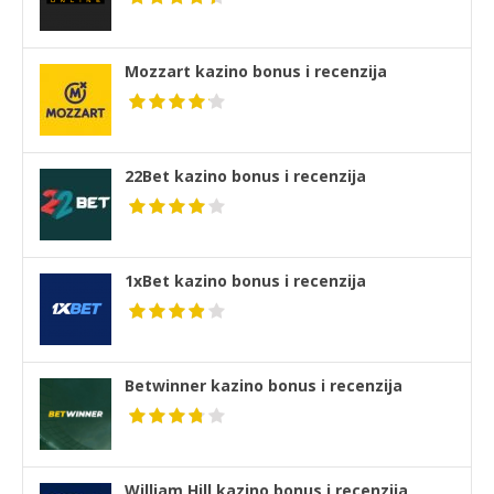
Mozzart kazino bonus i recenzija
22Bet kazino bonus i recenzija
1xBet kazino bonus i recenzija
Betwinner kazino bonus i recenzija
William Hill kazino bonus i recenzija