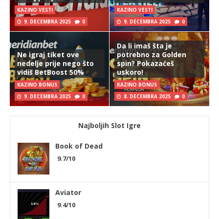
KAZINO VESTI
KAZINO VESTI
9. DECEMBRA 2025
0
9. DECEMBRA 2025
0
Da li imaš šta je
Ne igraj tiket ove
potrebno za Golden
nedelje prije nego što
spin? Pokazaćeš
vidiš BetBoost 50%
uskoro!
KAZINO BONUS
KAZINO BONUS
9. DECEMBRA 2025
0
8. DECEMBRA 2025
0
Najboljih Slot Igre
Book of Dead
9.7/10
Aviator
9.4/10