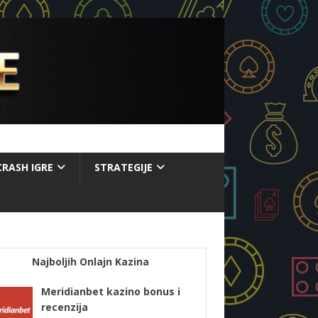
CRASH IGRE
STRATEGIJE
Najboljih Onlajn Kazina
Meridianbet kazino bonus i
recenzija