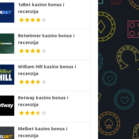
1xBet kazino bonus i
recenzija
Betwinner kazino bonus i
recenzija
William Hill kazino bonus i
recenzija
Betway kazino bonus i
recenzija
Melbet kazino bonus i
recenzija