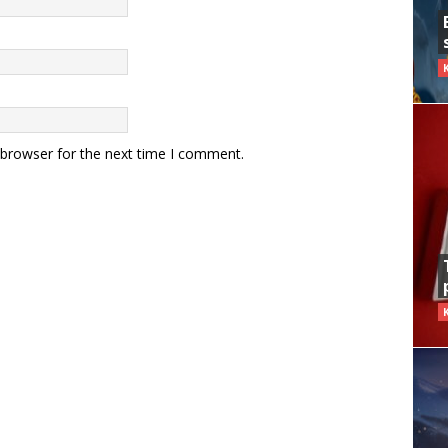
 browser for the next time I comment.