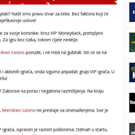
isplati? Našli smo pravu stvar za tebe. Bez faktora koji će
ajefikasnije uslove!
 za svoje korisnike. Kroz VIP Moneyback, pretrpljeni
 Za igru bez rizika, tokom cijele nedelje.
idian casino
ponude, i ne misli na gubitak. Isti će se na
h i aktivnih igrača, onda sigurno pripadaš grupi VIP igrača. U
ešu!
eće? Zaboravi na poraz i negativna razmišljanja. Na kraju
u,
Meridian casino
ne prestaje sa iznenađenjima. Sve je
P igrača, ispraćen je raznim poklonima. Odmah u startu,