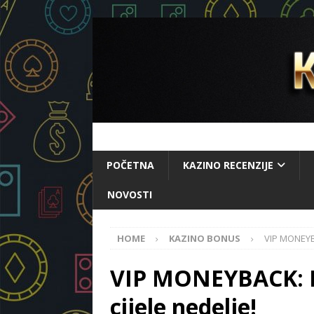
POČETNA
KAZINO RECENZIJE
NOVOSTI
HOME
KAZINO BONUS
VIP MONEYBA
VIP MONEYBACK: Ig
cijele nedelje!