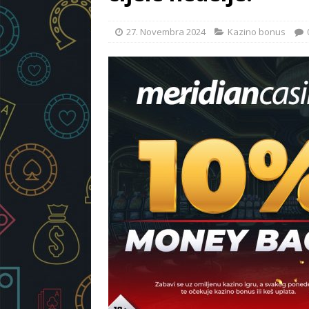
27. Novembra 2024
Kazino bonus