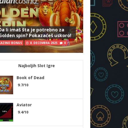
Da li imaš šta je potrebno za
Golden spin? Pokazaćeš uskoro!
KAZINO BONUS
8. DECEMBRA 2025
0
Najboljih Slot Igre
Book of Dead
9.7/10
Aviator
9.4/10