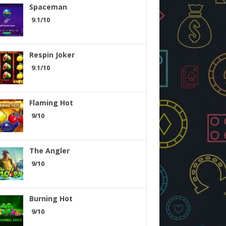
Spaceman
9.1/10
Respin Joker
9.1/10
Flaming Hot
9/10
The Angler
9/10
Burning Hot
9/10