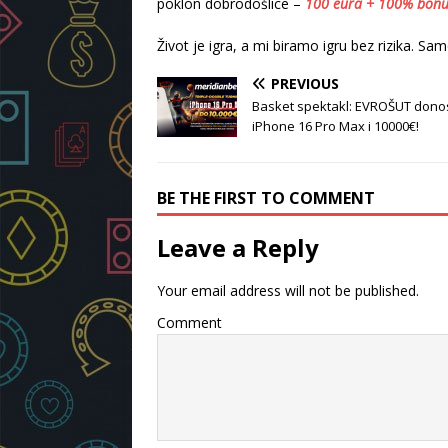
poklon dobrodošlice –
100 eura + 100% bonus
Život je igra, a mi biramo igru bez rizika. Sa
PREVIOUS
Basket spektakl: EVROŠUT dono
iPhone 16 Pro Max i 10000€!
BE THE FIRST TO COMMENT
Leave a Reply
Your email address will not be published.
Comment