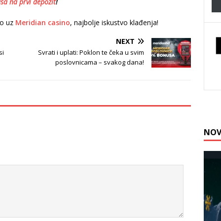
a na prvi depozit
!
mo uz
Meridian casino
, najbolje iskustvo klađenja!
NEXT
si
Svrati i uplati: Poklon te čeka u svim
poslovnicama – svakog dana!
NOV