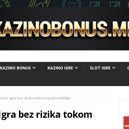
KAZINO BONUS
KAZINO IGRE
SLOT IGRE
CK: Igra bez rizika tokom cijele nedelje!
ra bez rizika tokom