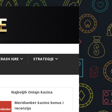
CRASH IGRE
STRATEGIJE
Najboljih Onlajn Kazina
Meridianbet kazino bonus i
recenzija