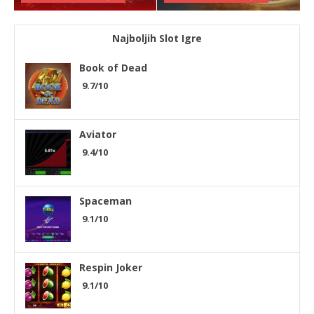
Najboljih Slot Igre
Book of Dead
9.7/10
Aviator
9.4/10
Spaceman
9.1/10
Respin Joker
9.1/10