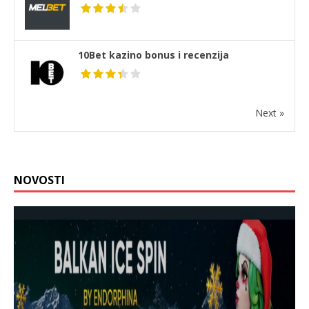
10Bet kazino bonus i recenzija
Next »
NOVOSTI