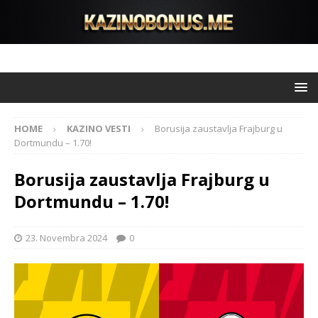
HOME
KAZINO VESTI
Borusija zaustavlja Frajburg u
Dortmundu – 1.70!
Borusija zaustavlja Frajburg u
Dortmundu – 1.70!
23. Novembra 2024
0