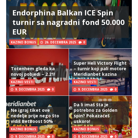
Endorphina Balkan ICE Spin
turnir sa nagradni fond 50.000
EUR
KAZINO BONUS
26. DECEMBRA 2025
0
Super Heli Victory Flight
Totenhem gleda ka
– turnir koji pali motore
novoj pobjedi – 2.21!
Meridianbet kazina
KAZINO VESTI
KAZINO VESTI
9. DECEMBRA 2025
0
9. DECEMBRA 2025
0
Da li imaš šta je
Ne igraj tiket ove
potrebno za Golden
nedelje prije nego što
spin? Pokazaćeš
vidiš BetBoost 50%
uskoro!
KAZINO BONUS
KAZINO BONUS
9. DECEMBRA 2025
0
8. DECEMBRA 2025
0