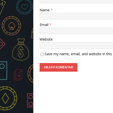
Name
*
Email
*
Website
Save my name, email, and website in this