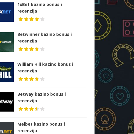
1xBet kazino bonus i
recenzija
Betwinner kazino bonus i
recenzija
William Hill kazino bonus i
recenzija
Betway kazino bonus i
recenzija
Melbet kazino bonus i
recenzija