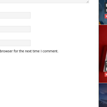
 browser for the next time I comment.