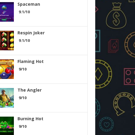
Spaceman
9.1/10
Respin Joker
9.1/10
Flaming Hot
9/10
The Angler
9/10
Burning Hot
9/10