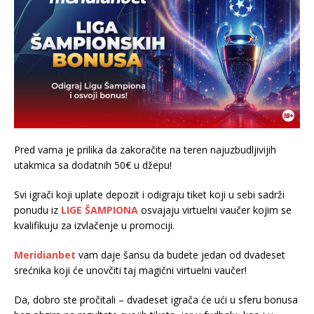
Pred vama je prilika da zakoračite na teren najuzbudljivijih
utakmica sa dodatnih 50€ u džepu!
Svi igrači koji uplate depozit i odigraju tiket koji u sebi sadrži
ponudu iz
LIGE ŠAMPIONA
osvajaju virtuelni vaučer kojim se
kvalifikuju za izvlačenje u promociji.
Meridianbet
vam daje šansu da budete jedan od dvadeset
srećnika koji će unovčiti taj magični virtuelni vaučer!
Da, dobro ste pročitali – dvadeset igrača će ući u sferu bonusa