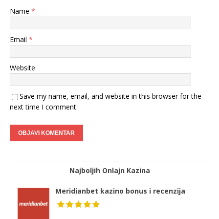
Name
*
Email
*
Website
Save my name, email, and website in this browser for the
next time I comment.
Najboljih Onlajn Kazina
Meridianbet kazino bonus i recenzija