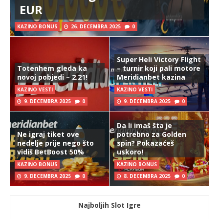
EUR
KAZINO BONUS
26. DECEMBRA 2025
0
Super Heli Victory Flight
Totenhem gleda ka
– turnir koji pali motore
novoj pobjedi – 2.21!
Meridianbet kazina
KAZINO VESTI
KAZINO VESTI
9. DECEMBRA 2025
0
9. DECEMBRA 2025
0
Da li imaš šta je
Ne igraj tiket ove
potrebno za Golden
nedelje prije nego što
spin? Pokazaćeš
vidiš BetBoost 50%
uskoro!
KAZINO BONUS
KAZINO BONUS
9. DECEMBRA 2025
0
8. DECEMBRA 2025
0
Najboljih Slot Igre