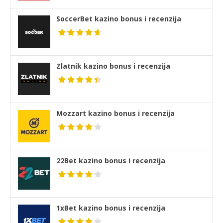
SoccerBet kazino bonus i recenzija
Zlatnik kazino bonus i recenzija
Mozzart kazino bonus i recenzija
22Bet kazino bonus i recenzija
1xBet kazino bonus i recenzija