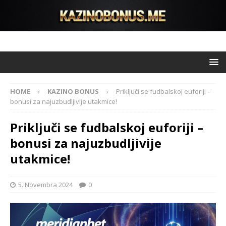
HOME
KAZINO BONUS
Priključi se fudbalskoj euforiji –
bonusi za najuzbudljivije utakmice!
Priključi se fudbalskoj euforiji –
bonusi za najuzbudljivije
utakmice!
5. Novembra 2024
0