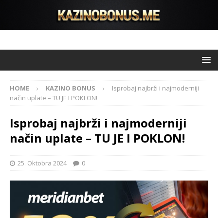
HOME
KAZINO BONUS
Isprobaj najbrži i najmoderniji
način uplate – TU JE I POKLON!
Isprobaj najbrži i najmoderniji
način uplate – TU JE I POKLON!
25. Oktobra 2024
0