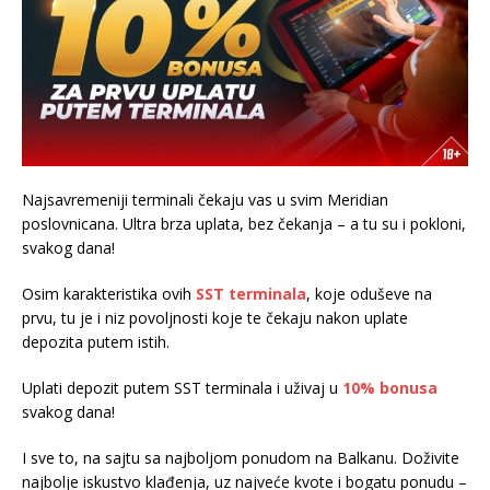
Najsavremeniji terminali čekaju vas u svim Meridian
poslovnicana. Ultra brza uplata, bez čekanja – a tu su i pokloni,
svakog dana!
Osim karakteristika ovih
SST terminala
, koje oduševe na
prvu, tu je i niz povoljnosti koje te čekaju nakon uplate
depozita putem istih.
Uplati depozit putem SST terminala i uživaj u
10% bonusa
svakog dana!
I sve to, na sajtu sa najboljom ponudom na Balkanu. Doživite
najbolje iskustvo klađenja, uz najveće kvote i bogatu ponudu –