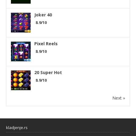
Joker 40
8.9/10
Pixel Reels
8.9/10
20 Super Hot
8.9/10
Next »
kladjenje.rs