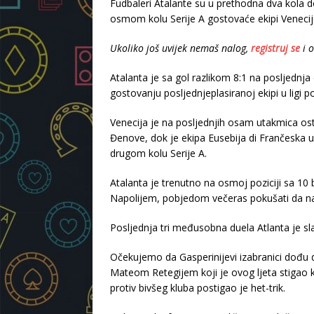
Fudbaleri Atalante su u prethodna dva kola do
osmom kolu Serije A gostovaće ekipi Venecij
Ukoliko još uvijek nemaš nalog,
registruj se
i o
Atalanta je sa gol razlikom 8:1 na posljednja
gostovanju posljednjeplasiranoj ekipi u lig
Venecija je na posljednjih osam utakmica o
Đenove, dok je ekipa Eusebija di Frančeska u
drugom kolu Serije A.
Atalanta je trenutno na osmoj poziciji sa 1
Napolijem, pobjedom večeras pokušati da nas
Posljednja tri međusobna duela Atlanta je slav
Očekujemo da Gasperinijevi izabranici dođu
Mateom Retegijem koji je ovog ljeta stigao
protiv bivšeg kluba postigao je het-trik.