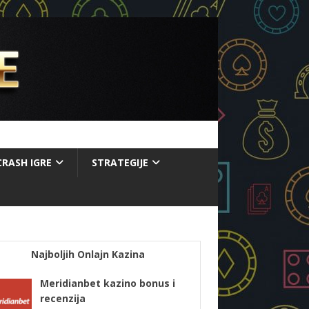
CRASH IGRE
STRATEGIJE
Najboljih Onlajn Kazina
Meridianbet kazino bonus i
recenzija