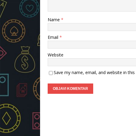
Name
*
Email
*
Website
Save my name, email, and website in this