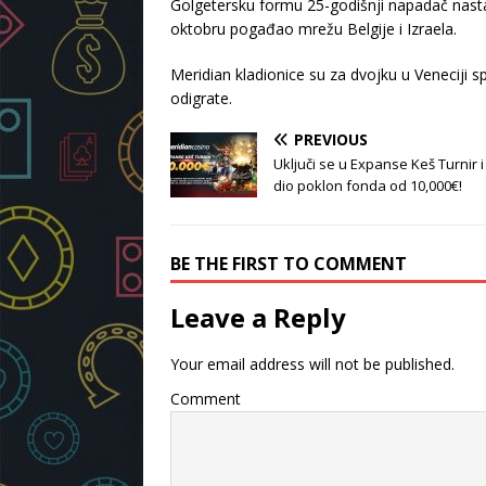
Golgetersku formu 25-godišnji napadač nastav
oktobru pogađao mrežu Belgije i Izraela.
Meridian kladionice su za dvojku u Veneciji 
odigrate.
PREVIOUS
Uključi se u Expanse Keš Turnir i
dio poklon fonda od 10,000€!
BE THE FIRST TO COMMENT
Leave a Reply
Your email address will not be published.
Comment