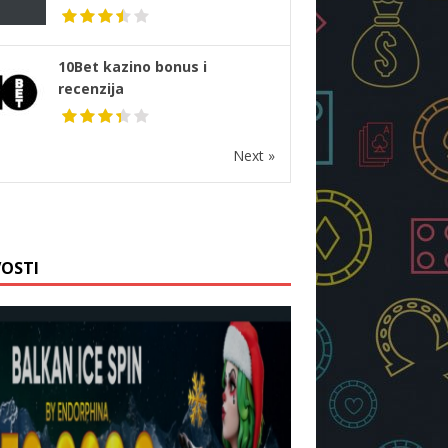
10Bet kazino bonus i
recenzija
Next »
OSTI