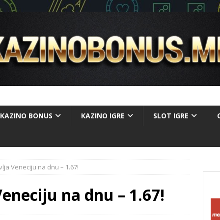
KAZINO BONUS
KAZINO IGRE
SLOT IGRE
lja Veneciju na dnu – 1.67!
eneciju na dnu – 1.67!