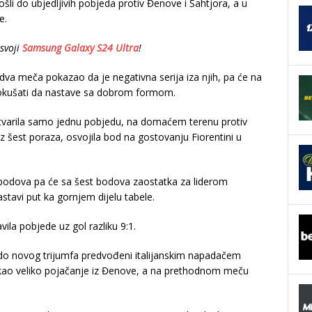
šli do ubjedljivih pobjeda protiv Đenove i Šahtjora, a u
e.
svoji
Samsung Galaxy S24 Ultra
!
 dva meča pokazao da je negativna serija iza njih, pa će na
i pokušati da nastave sa dobrom formom.
stvarila samo jednu pobjedu, na domaćem terenu protiv
z šest poraza, osvojila bod na gostovanju Fiorentini u
0 bodova pa će sa šest bodova zaostatka za liderom
tavi put ka gornjem dijelu tabele.
ila pobjede uz gol razliku 9:1.
 do novog trijumfa predvođeni italijanskim napadačem
 kao veliko pojačanje iz Đenove, a na prethodnom meču