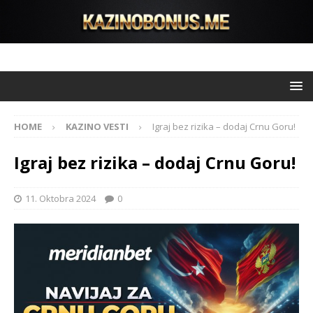
HOME
KAZINO VESTI
Igraj bez rizika – dodaj Crnu Goru!
Igraj bez rizika – dodaj Crnu Goru!
11. Oktobra 2024
0