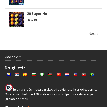
20 Super Hot
8.9/10
Next »
kladjenje.rs
Drugi jezici:
Igre na sreću mogu uzrokovati zavisnost. Igraj odgovorno.
Osobama mlađim od 18 godina nije dozvoljeno učestvovanje u
igrama na sreću.