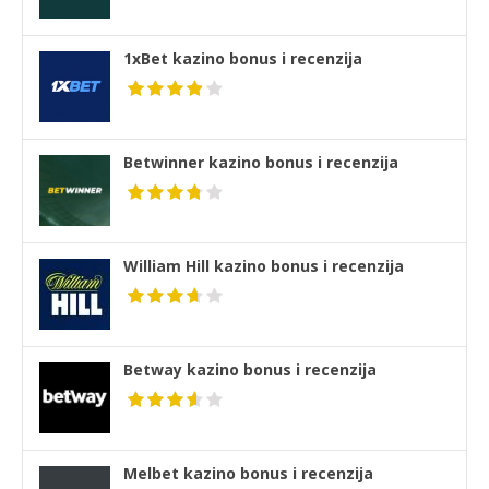
1xBet kazino bonus i recenzija
Betwinner kazino bonus i recenzija
William Hill kazino bonus i recenzija
Betway kazino bonus i recenzija
Melbet kazino bonus i recenzija