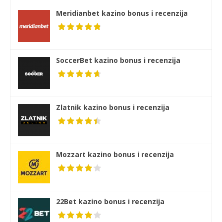
Meridianbet kazino bonus i recenzija
SoccerBet kazino bonus i recenzija
Zlatnik kazino bonus i recenzija
Mozzart kazino bonus i recenzija
22Bet kazino bonus i recenzija