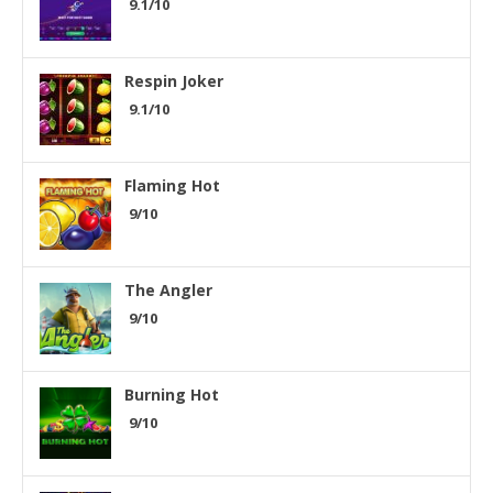
9.1/10
Respin Joker
9.1/10
Flaming Hot
9/10
The Angler
9/10
Burning Hot
9/10