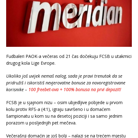
Fudbaleri PAOK-a večeras od 21 čas dočekuju FCSB u utakmici
drugog kola Lige Evrope.
Ukoliko još uvijek nemaš nalog, sada je pravi trenutak da se
pridružiš i iskoristiš nevjerovatne bonuse za novoregistrovane
korisnike –
100 freebet-ova + 100% bonusa na prvi depozit!
FCSB je u sjajnom nizu – osim ubjedljive pobjede u prvom
kolu protiv RFS-a (4:1), igraju savršeno i u domaćem
šampionatu u kom su na desetoj poziciji i sa samo jednim
porazom u posljednjih pet mečeva.
Večerašnji domaćin je još bolji – nalazi se na trećem mjestu