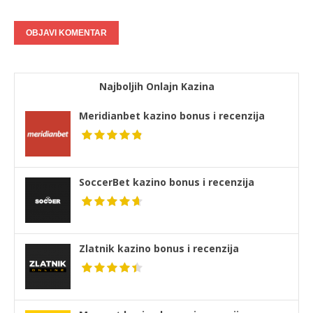
Najboljih Onlajn Kazina
Meridianbet kazino bonus i recenzija
SoccerBet kazino bonus i recenzija
Zlatnik kazino bonus i recenzija