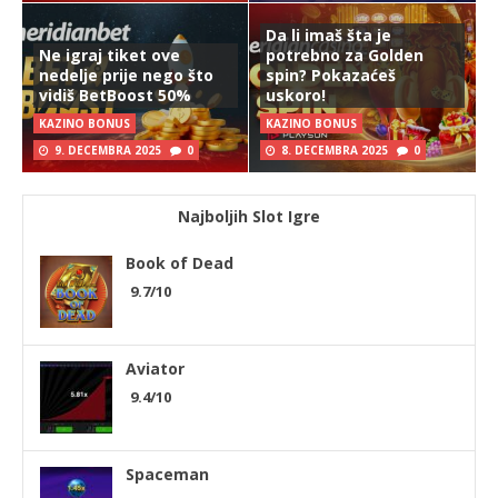
Da li imaš šta je
Ne igraj tiket ove
potrebno za Golden
nedelje prije nego što
spin? Pokazaćeš
vidiš BetBoost 50%
uskoro!
KAZINO BONUS
KAZINO BONUS
9. DECEMBRA 2025
0
8. DECEMBRA 2025
0
Najboljih Slot Igre
Book of Dead
9.7/10
Aviator
9.4/10
Spaceman