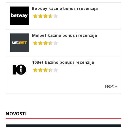
Betway kazino bonus i recenzija
Melbet kazino bonus i recenzija
10Bet kazino bonus i recenzija
Next »
NOVOSTI