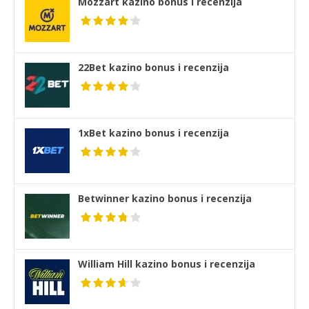
Mozzart kazino bonus i recenzija
22Bet kazino bonus i recenzija
1xBet kazino bonus i recenzija
Betwinner kazino bonus i recenzija
William Hill kazino bonus i recenzija