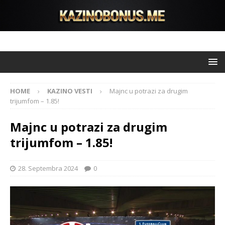
HOME
KAZINO VESTI
Majnc u potrazi za drugim
trijumfom – 1.85!
Majnc u potrazi za drugim
trijumfom – 1.85!
28. Septembra 2024
0