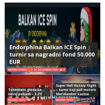
Endorphina Balkan ICE Spin
turnir sa nagradni fond 50.000
EUR
KAZINO BONUS
26. DECEMBRA 2025
0
Super Heli Victory Flight
Totenhem gleda ka
– turnir koji pali motore
novoj pobjedi – 2.21!
Meridianbet kazina
KAZINO VESTI
KAZINO VESTI