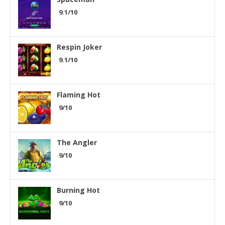
9.1/10
Respin Joker
9.1/10
Flaming Hot
9/10
The Angler
9/10
Burning Hot
9/10