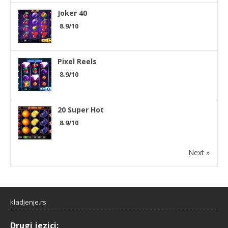
Joker 40
8.9/10
Pixel Reels
8.9/10
20 Super Hot
8.9/10
Next »
kladjenje.rs
Drugi jezici: