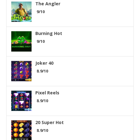
The Angler
9/10
Burning Hot
9/10
Joker 40
8.9/10
Pixel Reels
8.9/10
20 Super Hot
8.9/10