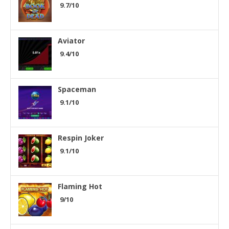
9.7/10
Aviator
9.4/10
Spaceman
9.1/10
Respin Joker
9.1/10
Flaming Hot
9/10