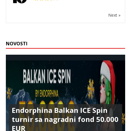
Next »
NOVOSTI
Endorphina Balkan ICE Spin
turnir sa nagradni fond 50.000
EUR