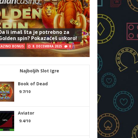
Da li imaš šta je potrebno za
Golden spin? Pokazaćeš uskoro!
KAZINO BONUS
8. DECEMBRA 2025
0
Najboljih Slot Igre
Book of Dead
9.7/10
Aviator
9.4/10