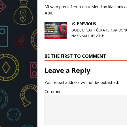
Mi vam predlažemo da u Meridian kladionica
4.80.
PREVIOUS
DOĐI, UPLATI I ČEKA TE 10% BO
NA SVAKU UPLATU!
BE THE FIRST TO COMMENT
Leave a Reply
Your email address will not be published.
Comment