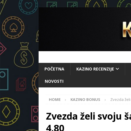
POČETNA
KAZINO RECENZIJE
NOVOSTI
HOME
KAZINO BONUS
Zvezda želi
Zvezda želi svoju š
4.80