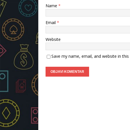
Name
*
Email
*
Website
Save my name, email, and website in this