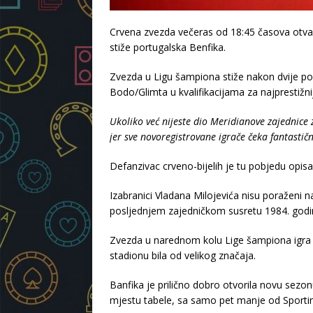
Crvena zvezda večeras od 18:45 časova otva
stiže portugalska Benfika.
Zvezda u Ligu šampiona stiže nakon dvije pob
Bodo/Glimta u kvalifikacijama za najprestižn
Ukoliko već nijeste dio Meridianove zajednice z
jer sve novoregistrovane igrače čeka fantastič
Defanzivac crveno-bijelih je tu pobjedu opis
Izabranici Vladana Milojevića nisu poraženi 
posljednjem zajedničkom susretu 1984. godin
Zvezda u narednom kolu Lige šampiona igra p
stadionu bila od velikog značaja.
Banfika je prilično dobro otvorila novu sezon
mjestu tabele, sa samo pet manje od Sporti