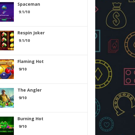
Spaceman
9.1/10
Respin Joker
9.1/10
Flaming Hot
9/10
The Angler
9/10
Burning Hot
9/10