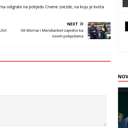
ma odigrate na pobjedu Crvene zvezde, na koju je kvota
NEXT
NUSA
OK Mornar i Meridianbet zajedno ka
novim pobjedama
NOV