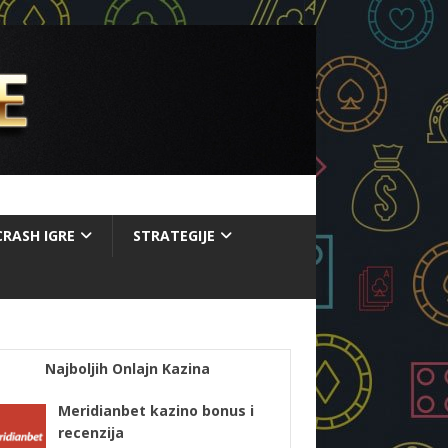
CRASH IGRE
STRATEGIJE
Najboljih Onlajn Kazina
Meridianbet kazino bonus i
recenzija