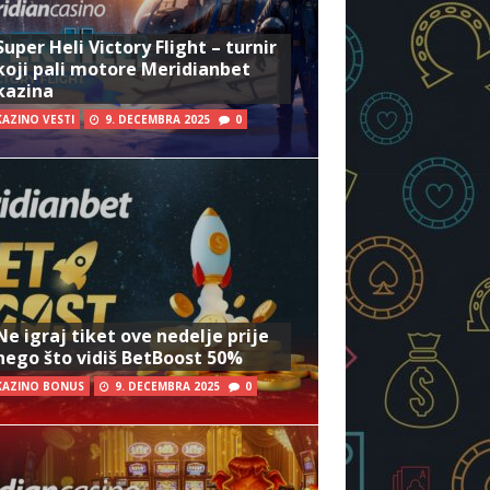
Super Heli Victory Flight – turnir
koji pali motore Meridianbet
kazina
KAZINO VESTI
9. DECEMBRA 2025
0
Ne igraj tiket ove nedelje prije
nego što vidiš BetBoost 50%
KAZINO BONUS
9. DECEMBRA 2025
0