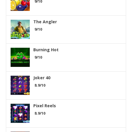
9/10
The Angler
9/10
Burning Hot
9/10
Joker 40
8.9/10
Pixel Reels
8.9/10