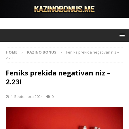
HOME
KAZINO BONUS
Feniks prekida negativan niz –
2.23!
Feniks prekida negativan niz –
2.23!
4. Septembra 2024
0