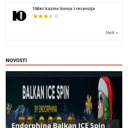
10Bet kazino bonus i recenzija
Next »
NOVOSTI
Endorphina Balkan ICE Spin