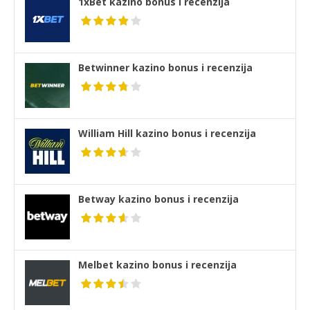
1xBet kazino bonus i recenzija
Betwinner kazino bonus i recenzija
William Hill kazino bonus i recenzija
Betway kazino bonus i recenzija
Melbet kazino bonus i recenzija