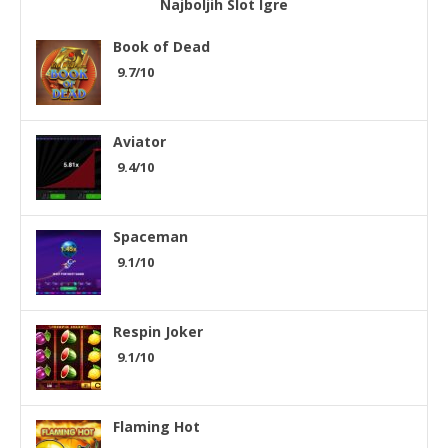
Najboljih Slot Igre
Book of Dead
9.7/10
Aviator
9.4/10
Spaceman
9.1/10
Respin Joker
9.1/10
Flaming Hot