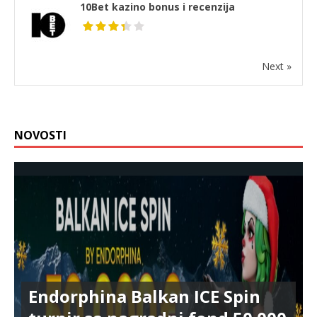
10Bet kazino bonus i recenzija
Next »
NOVOSTI
Endorphina Balkan ICE Spin