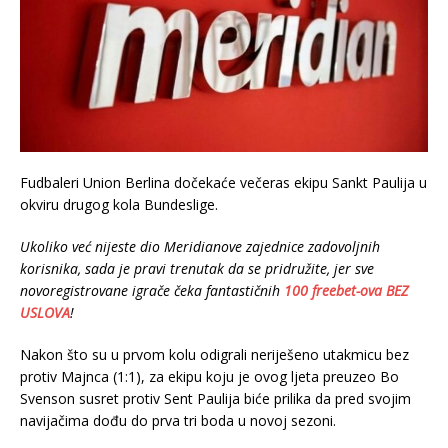
Fudbaleri Union Berlina dočekaće večeras ekipu Sankt Paulija u
okviru drugog kola Bundeslige.
Ukoliko već nijeste dio Meridianove zajednice zadovoljnih
korisnika, sada je pravi trenutak da se pridružite, jer sve
novoregistrovane igrače čeka fantastičnih
100 freebet-ova BEZ
USLOVA
!
Nakon što su u prvom kolu odigrali neriješeno utakmicu bez
protiv Majnca (1:1), za ekipu koju je ovog ljeta preuzeo Bo
Svenson susret protiv Sent Paulija biće prilika da pred svojim
navijačima dođu do prva tri boda u novoj sezoni.