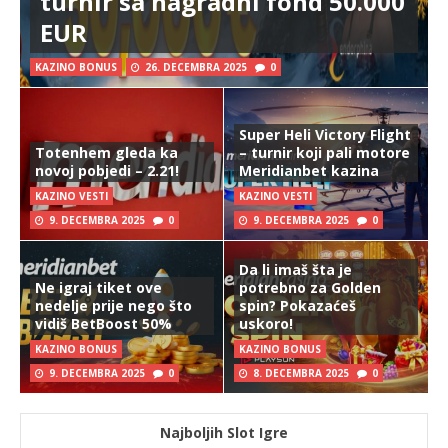
turnir sa nagradni fond 50.000
EUR
KAZINO BONUS
26. DECEMBRA 2025
0
Super Heli Victory Flight
Totenhem gleda ka
– turnir koji pali motore
novoj pobjedi – 2.21!
Meridianbet kazina
KAZINO VESTI
KAZINO VESTI
9. DECEMBRA 2025
0
9. DECEMBRA 2025
0
Da li imaš šta je
Ne igraj tiket ove
potrebno za Golden
nedelje prije nego što
spin? Pokazaćeš
vidiš BetBoost 50%
uskoro!
KAZINO BONUS
KAZINO BONUS
9. DECEMBRA 2025
0
8. DECEMBRA 2025
0
Najboljih Slot Igre