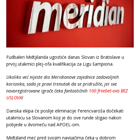
Fudbaleri Midtjilanda ugostiće danas Slovan iz Bratislave u
prvoj utakmici plej-ofa kvalifikacija za Ligu šampiona.
Ukoliko već nijeste dio Meridianove zajednice zadovoljnih
korisnika, sada je pravi trenutak da se pridružite, jer sve
novoregistrovane igrače čeka fantastičnih
100 freebet-ova BEZ
USLOVA
!
Danska ekipa će poslije eliminacije Ferencvaroša dočekati
utakmicu sa Slovanom koji je do ove runde stigao nakon
pobjede u dvomeču nad APOEL-om.
Midtjiland meć pred svojim navijačima čeka u dobrom