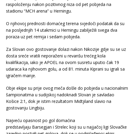
raspoloženju nakon pozitivnog niza od pet pobjeda na
stadionu “MCH arena” u Herningu.
O njihovoj prednosti domaćeg terena svjedoči podatak da su
na posljednjih 14 utakmici u Herningu zabilježili svega dva
poraza uz pet remija i sedam pobjeda.
Za Slovan ovo gostovanje dolazi nakon Nikozije gdje su se uz
dosta sreće vratili neporaženi u revanšu trećeg kola
kvalifikacija, iako je APOEL na ovom susretu uputio čak 19
udaraca ka njihovom golu, a od 81. minuta Kiprani su igrali sa
igračem manje.
Obje ekipe su prije ovog meča došle do pobjeda u nacionalnim
šampionatima u sudijskoj nadoknadi Slovan je savladao
Košice 2:1, dok je istim rezultatom Midtjiland slavio na
gostovanju Lingbiju.
Najveću opasnost po gol domaćina
predstavljaju Barsegjan i Strelec koji su u najjačoj ligi Slovačke
zajedno postigli pet golova, dok se u podmlađenoj ekipi