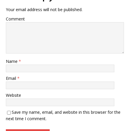
Your email address will not be published.
Comment
Name
*
Email
*
Website
Save my name, email, and website in this browser for the
next time I comment.