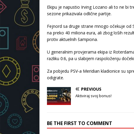
Ekipu je napustio Irving Lozano ali to ne bi t
sezone prikazivala odlične partije.
Fejnord sa druge strane mnogo očekuje od S
na preko 40 miliona eura, ali zbog loših rezu
protiv aktuelnih šampiona.
U generalnim provjerama ekipa iz Roterdama
razliku 0:6, pa u slabijem raspoloženju doček
Za pobjedu PSV-a Meridian kladionice su sp
odigrate.
PREVIOUS
Aktiviraj svoj bonus!
BE THE FIRST TO COMMENT