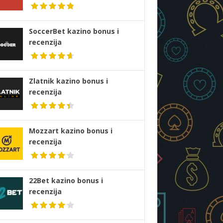
SoccerBet kazino bonus i
recenzija
Zlatnik kazino bonus i
recenzija
Mozzart kazino bonus i
recenzija
22Bet kazino bonus i
recenzija