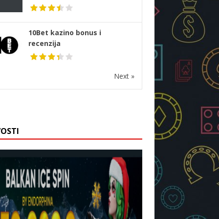
10Bet kazino bonus i
recenzija
Next »
OSTI