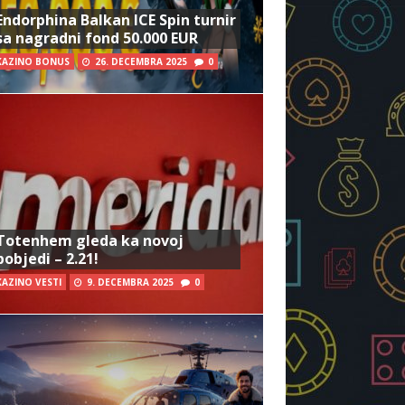
Endorphina Balkan ICE Spin turnir
sa nagradni fond 50.000 EUR
KAZINO BONUS
26. DECEMBRA 2025
0
Totenhem gleda ka novoj
pobjedi – 2.21!
KAZINO VESTI
9. DECEMBRA 2025
0