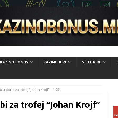
KAZINO BONUS
KAZINO IGRE
SLOT IGRE
d u borbi za trofej “Johan Krojf” – 1.75!
bi za trofej “Johan Krojf”