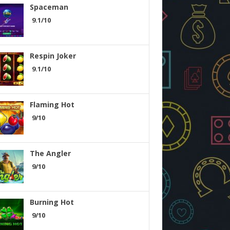
Spaceman
9.1/10
Respin Joker
9.1/10
Flaming Hot
9/10
The Angler
9/10
Burning Hot
9/10