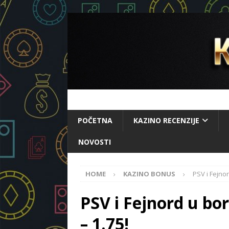
POČETNA
KAZINO RECENZIJE
NOVOSTI
HOME
KAZINO BONUS
PSV i Fejnor
PSV i Fejnord u bor
– 1.75!