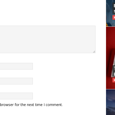
 browser for the next time I comment.