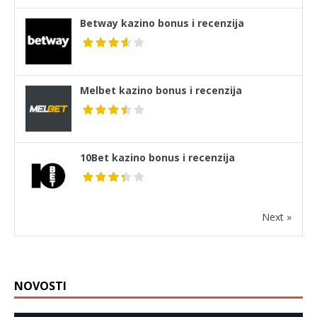
Betway kazino bonus i recenzija
Melbet kazino bonus i recenzija
10Bet kazino bonus i recenzija
Next »
NOVOSTI