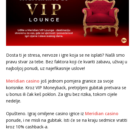
Dosta ti je stresa, nervoze i igre koja se ne isplati? Našli smo
pravu stvar za tebe. Bez faktora koji će kvariti zabavu, uživaj u
najboljoj ponudi, uz najefikasnije uslove!
Meridian casino
još jednom pomjera granice za svoje
korisnike. Kroz VIP Moneyback, pretrpljeni gubitak pretvara se
u bonus ili čak keš poklon. Za igru bez rizika, tokom cijele
nedelje.
Opušteno. Igraj omiljene casino igrice iz
Meridian casino
ponude, i ne misli na gubitak. Isti će se na kraju sedmice vratiti
kroz 10% cashback-a.