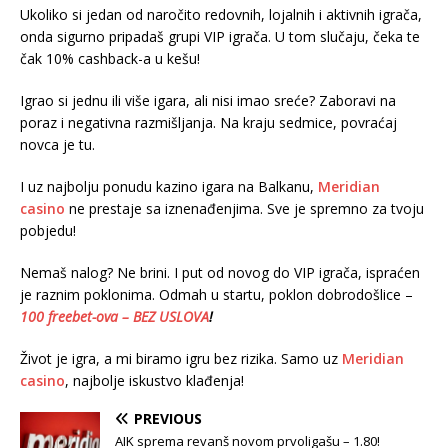
Ukoliko si jedan od naročito redovnih, lojalnih i aktivnih igrača,
onda sigurno pripadaš grupi VIP igrača. U tom slučaju, čeka te
čak 10% cashback-a u kešu!
Igrao si jednu ili više igara, ali nisi imao sreće? Zaboravi na
poraz i negativna razmišljanja. Na kraju sedmice, povraćaj
novca je tu.
I uz najbolju ponudu kazino igara na Balkanu,
Meridian
casino
ne prestaje sa iznenađenjima. Sve je spremno za tvoju
pobjedu!
Nemaš nalog? Ne brini. I put od novog do VIP igrača, ispraćen
je raznim poklonima. Odmah u startu, poklon dobrodošlice –
100 freebet-ova – BEZ USLOVA
!
Život je igra, a mi biramo igru bez rizika. Samo uz
Meridian
casino
, najbolje iskustvo klađenja!
PREVIOUS
AIK sprema revanš novom prvoligašu – 1.80!