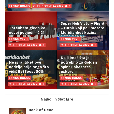
KAZINO BONUS
26. DECEMBRA 2025
0
Super Heli Victory Flight
Totenhem gleda ka
– turnir koji pali motore
novoj pobjedi – 2.21!
Meridianbet kazina
KAZINO VESTI
KAZINO VESTI
9. DECEMBRA 2025
0
9. DECEMBRA 2025
0
Da li imaš šta je
Ne igraj tiket ove
potrebno za Golden
nedelje prije nego što
spin? Pokazaćeš
vidiš BetBoost 50%
uskoro!
KAZINO BONUS
KAZINO BONUS
9. DECEMBRA 2025
0
8. DECEMBRA 2025
0
Najboljih Slot Igre
Book of Dead