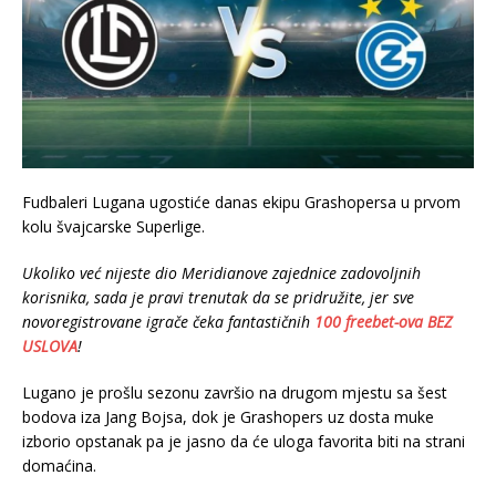
Fudbaleri Lugana ugostiće danas ekipu Grashopersa u prvom
kolu švajcarske Superlige.
Ukoliko već nijeste dio Meridianove zajednice zadovoljnih
korisnika, sada je pravi trenutak da se pridružite, jer sve
novoregistrovane igrače čeka fantastičnih
100 freebet-ova BEZ
USLOVA
!
Lugano je prošlu sezonu završio na drugom mjestu sa šest
bodova iza Jang Bojsa, dok je Grashopers uz dosta muke
izborio opstanak pa je jasno da će uloga favorita biti na strani
domaćina.