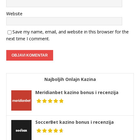
Website
Save my name, email, and website in this browser for the
next time I comment.
Najboljih Onlajn Kazina
Meridianbet kazino bonus i recenzija
SoccerBet kazino bonus i recenzija