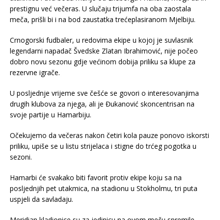
prestignu već večeras. U slučaju trijumfa na oba zaostala
meča, prišli bi i na bod zaustatka trećeplasiranom Mjelbiju.
Crnogorski fudbaler, u redovima ekipe u kojoj je suvlasnik
legendarni napadač Švedske Zlatan Ibrahimović, nije počeo
dobro novu sezonu gdje većinom dobija priliku sa klupe za
rezervne igrače.
U posljednje vrijeme sve češće se govori o interesovanjima
drugih klubova za njega, ali je Đukanović skoncentrisan na
svoje partije u Hamarbiju.
Očekujemo da večeras nakon četiri kola pauze ponovo iskorsti
priliku, upiše se u listu strijelaca i stigne do trćeg pogotka u
sezoni.
Hamarbi će svakako biti favorit protiv ekipe koju sa na
posljednjih pet utakmica, na stadionu u Stokholmu, tri puta
uspjeli da savladaju.
Meridian kladionice su za jedinicu na ovom meču spremile