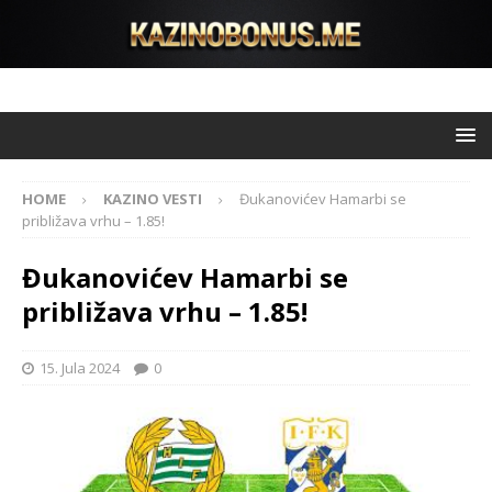
HOME
KAZINO VESTI
Đukanovićev Hamarbi se
približava vrhu – 1.85!
Đukanovićev Hamarbi se
približava vrhu – 1.85!
15. Jula 2024
0