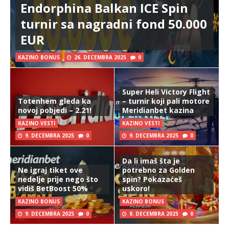
Endorphina Balkan ICE Spin
turnir sa nagradni fond 50.000
EUR
KAZINO BONUS
26. DECEMBRA 2025
0
Super Heli Victory Flight
Totenhem gleda ka
– turnir koji pali motore
novoj pobjedi – 2.21!
Meridianbet kazina
KAZINO VESTI
KAZINO VESTI
9. DECEMBRA 2025
0
9. DECEMBRA 2025
0
Da li imaš šta je
Ne igraj tiket ove
potrebno za Golden
nedelje prije nego što
spin? Pokazaćeš
vidiš BetBoost 50%
uskoro!
KAZINO BONUS
KAZINO BONUS
9. DECEMBRA 2025
0
8. DECEMBRA 2025
0