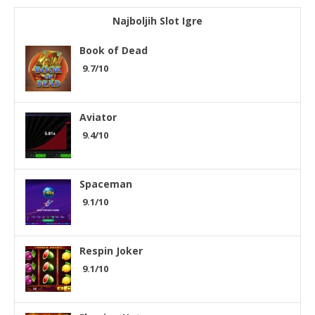
Najboljih Slot Igre
Book of Dead
9.7/10
Aviator
9.4/10
Spaceman
9.1/10
Respin Joker
9.1/10