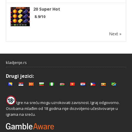
20 Super Hot
8.9/10
Next »
kladjenje.rs
Drugi jezici:
Igre na sreću mogu uzrokovati zavisnost. Igraj odgovorno.
Osobama mlađim od 18 godina nije dozvoljeno učestvovanje u
igrama na sreću.