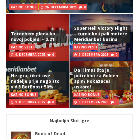
KAZINO BONUS
26. DECEMBRA 2025
0
Super Heli Victory Flight
Totenhem gleda ka
– turnir koji pali motore
novoj pobjedi – 2.21!
Meridianbet kazina
KAZINO VESTI
KAZINO VESTI
9. DECEMBRA 2025
0
9. DECEMBRA 2025
0
Da li imaš šta je
Ne igraj tiket ove
potrebno za Golden
nedelje prije nego što
spin? Pokazaćeš
vidiš BetBoost 50%
uskoro!
KAZINO BONUS
KAZINO BONUS
9. DECEMBRA 2025
0
8. DECEMBRA 2025
0
Najboljih Slot Igre
Book of Dead