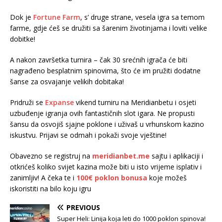
Dok je
Fortune Farm
, s’ druge strane, vesela igra sa temom
farme, gdje ćeš se družiti sa šarenim životinjama i loviti velike
dobitke!
A nakon završetka turnira – čak 30 srećnih igrača će biti
nagrađeno besplatnim spinovima, što će im pružiti dodatne
šanse za osvajanje velikih dobitaka!
Pridruži se
Expanse
vikend turniru na Meridianbetu i osjeti
uzbuđenje igranja ovih fantastičnih slot igara. Ne propusti
šansu da osvojiš sjajne poklone i uživaš u vrhunskom kazino
iskustvu. Prijavi se odmah i pokaži svoje vještine!
Obavezno se registruj na
meridianbet.me
sajtu i aplikaciji i
otkrićeš koliko svijet kazina može biti u isto vrijeme isplativ i
zanimljiv! A čeka te i
100€ poklon bonusa
koje možeš
iskoristiti na bilo koju igru
PREVIOUS
Super Heli: Linija koja leti do 1000 poklon spinova!