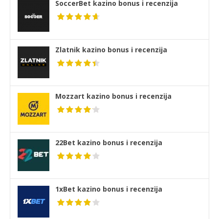
SoccerBet kazino bonus i recenzija
Zlatnik kazino bonus i recenzija
Mozzart kazino bonus i recenzija
22Bet kazino bonus i recenzija
1xBet kazino bonus i recenzija