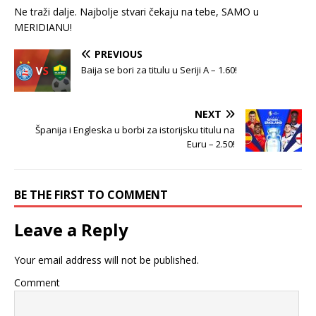
Ne traži dalje. Najbolje stvari čekaju na tebe, SAMO u
MERIDIANU!
PREVIOUS
Baija se bori za titulu u Seriji A – 1.60!
NEXT
Španija i Engleska u borbi za istorijsku titulu na
Euru – 2.50!
BE THE FIRST TO COMMENT
Leave a Reply
Your email address will not be published.
Comment