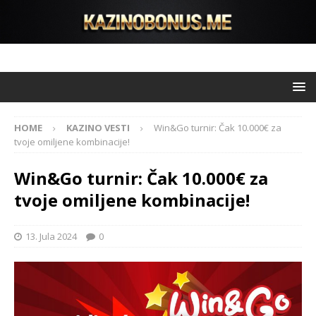
HOME
KAZINO VESTI
Win&Go turnir: Čak 10.000€ za
tvoje omiljene kombinacije!
Win&Go turnir: Čak 10.000€ za
tvoje omiljene kombinacije!
13. Jula 2024
0