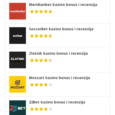
Meridianbet kazino bonus i recenzija
SoccerBet kazino bonus i recenzija
Zlatnik kazino bonus i recenzija
Mozzart kazino bonus i recenzija
22Bet kazino bonus i recenzija