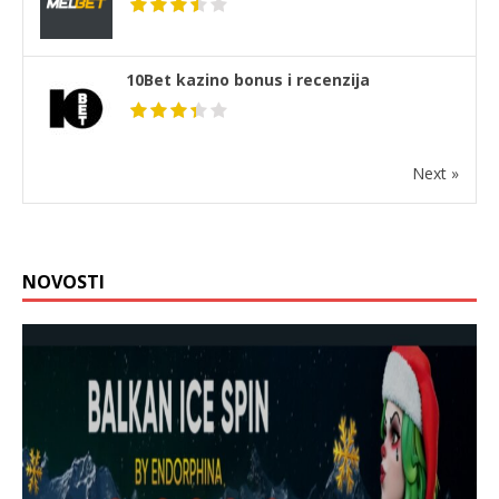
10Bet kazino bonus i recenzija
Next »
NOVOSTI